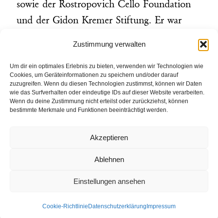
sowie der Rostropovich Cello Foundation
und der Gidon Kremer Stiftung. Er war
bzw. ist immer wieder Jurymitglied bei
Zustimmung verwalten
internationalen Musikwettbewerben in den
Um dir ein optimales Erlebnis zu bieten, verwenden wir Technologien wie
Fächern Violine, Viola und Violoncello.
Cookies, um Geräteinformationen zu speichern und/oder darauf
zuzugreifen. Wenn du diesen Technologien zustimmst, können wir Daten
wie das Surfverhalten oder eindeutige IDs auf dieser Website verarbeiten.
Wenn du deine Zustimmung nicht erteilst oder zurückziehst, können
bestimmte Merkmale und Funktionen beeinträchtigt werden.
Kontakt
Impressum
Datenschutz
Akzeptieren
Ablehnen
Einstellungen ansehen
Cookie-Richtlinie
Datenschutzerklärung
Impressum