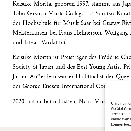
Keisuke Morita, geboren 1997, stammt aus Jap
Toho Gakuen Music College bei Sumiko Kurata
der Hochschule für Musik Saar bei Gustav Riv
Meisterkursen bei Frans Helmerson, Wolfgang
und Istvan Vardai teil.
Keisuke Morita ist Preisträger des Frédéric Ch
Society of Japan und des Best Young Artist P
Japan. Außerdem war er Halbfinalist der Quee
der George Enescu International Competition 
2020 trat er beim Festival Neue Musik Rocken
Um dir ein o
Geräteinfor
Technologien
dieser Websi
können best