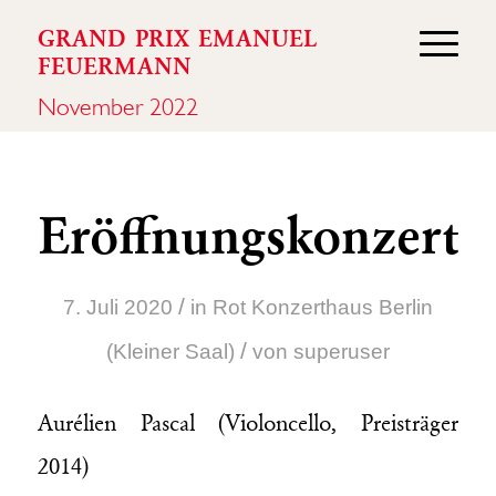
GRAND PRIX EMANUEL
FEUERMANN
November 2022
Eröffnungskonzert
/
7. Juli 2020
in
Rot
Konzerthaus Berlin
/
(Kleiner Saal)
von
superuser
Aurélien Pascal (Violoncello, Preisträger
2014)